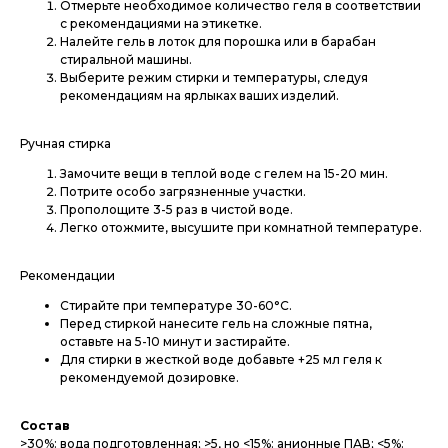
Отмерьте необходимое количество геля в соответствии
с рекомендациями на этикетке.
Налейте гель в лоток для порошка или в барабан
стиральной машины.
Выберите режим стирки и температуры, следуя
рекомендациям на ярлыках ваших изделий.
Ручная стирка
Замочите вещи в теплой воде с гелем на 15-20 мин.
Потрите особо загрязненные участки.
Прополощите 3-5 раз в чистой воде.
Легко отожмите, высушите при комнатной температуре.
Рекомендации
Стирайте при температуре 30-60°C.
Перед стиркой нанесите гель на сложные пятна,
оставьте на 5-10 минут и застирайте.
Для стирки в жесткой воде добавьте +25 мл геля к
рекомендуемой дозировке.
Состав
>30%: вода подготовленная; >5, но <15%: анионные ПАВ; <5%: